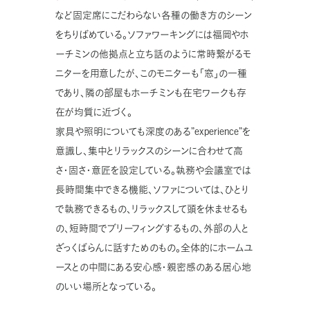
など固定席にこだわらない各種の働き方のシーン
をちりばめている。ソファワーキングには福岡やホ
ーチミンの他拠点と立ち話のように常時繋がるモ
ニターを用意したが、このモニターも「窓」の一種
であり、隣の部屋もホーチミンも在宅ワークも存
在が均質に近づく。
家具や照明についても深度のある”experience”を
意識し、集中とリラックスのシーンに合わせて高
さ・固さ・意匠を設定している。執務や会議室では
長時間集中できる機能、ソファについては、ひとり
で執務できるもの、リラックスして頭を休ませるも
の、短時間でブリーフィングするもの、外部の人と
ざっくばらんに話すためのもの。全体的にホームユ
ースとの中間にある安心感・親密感のある居心地
のいい場所となっている。