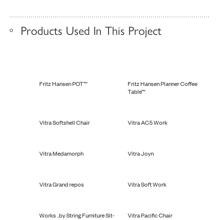
Products Used In This Project
Fritz Hansen POT™
Fritz Hansen Planner Coffee
Table™
Vitra Softshell Chair
Vitra AC5 Work
Vitra Medamorph
Vitra Joyn
Vitra Grand repos
Vitra Soft Work
Works ..by String Furniture Sit-
Vitra Pacific Chair