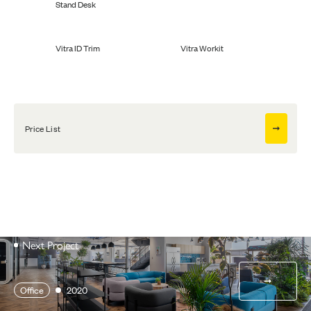
Stand Desk
Vitra ID Trim
Vitra Workit
Price List
Next Project
Office
2020