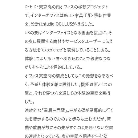
DEFIDE東京丸の内オフィスの移転プロジェクト
で、インターオフィスは施工・家具手配・移転作業
を、設計はstudio OCULUSが担当した。
UXの要はインターフェイスとなる画面を接点に、そ
の奥に展開する商材やサービスをユーザーに伝え
る方法を”experience”と表現していることにある。
体験してより深い層へ引き込むことで親密なつな
がりを生むことを目的にしている。
オフィス実空間の構成としてもこの発想をなぞるべ
く、予感と体験を軸に設計した。機能遮断としての
壁と、それを穿つ穴を通しての体験的空間を目指
した。
連続的な「重層曲面壁」。曲がる壁が誘導的に行く
先を暗示するのでおのずと歩みも進むのだが、湾
曲や重層が故にその先がすぐには見通せない空間
の連続となっている。奥の空間へ期待を生む効