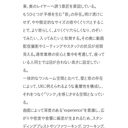
果、奥のレイヤーへ誘う意匠を意図している。
もうひとつが予感を生む「窓」の存在。明け透けに
せず、やや限定的なサイズの窓やくぐり穴とするこ
とで、より窓らしく、よりくぐり穴らしくなり、のぞい
てみたい、入ってみたいと知覚する。その奥に動画
配信撮影やミーティングやスタッフの状況が垣間
見える。通常業務の安心と集中を考慮して、座って
いる人同士では目が合わない高さに設定してい
る。
一体的なワンルーム空間と比べて、壁と窓の存在
によって、UXに例えられるような重層性を構成し、
それをつなぐ「リンク」を感じさせる空間となってい
る。
曲面によって深度のある”experience”を意識し、広
がりや密度や音響に偏差が生まれるため、スタン
ディングブレストやソファワーキング、コワーキング、