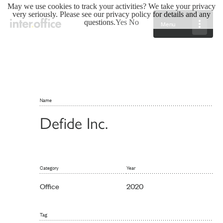
May we use cookies to track your activities? We take your privacy
very seriously. Please see our privacy policy for details and any
questions.
Yes
No
Menu
Name
Defide Inc.
Category
Year
Office
2020
Tag