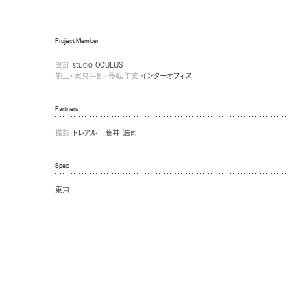
Project Member
設計
studio OCULUS
施工・家具手配・移転作業
インターオフィス
Partners
撮影
トレアル 藤井 浩司
Spec
東京