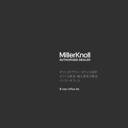
オフィスデザイン・オフィス設計
オフィス家具・輸入家具の販売
インターオフィス
© inter office ltd.