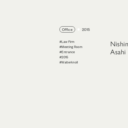
Office
2015
Nishi
#Law Firm
#Meeting Room
Asahi
#Entrance
#2015
#Walterknoll